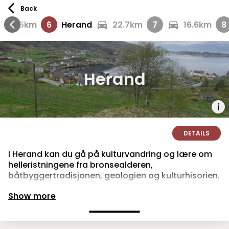
Back
13.5km
6
Herand
22.7km
7
16.6km
8
Herand
DETAILS
I Herand kan du gå på kulturvandring og lære om
helleristningene fra bronsealderen,
båtbyggertradisjonen, geologien og kulturhisorien.
Show more