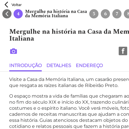
Voltar
Mergulhe na história na Casa

3
4
5
6
7
da Memória Italiana
Mergulhe na história na Casa da Mem
Italiana
INTRODUÇÃO
DETALHES
ENDEREÇO
Visite a Casa da Memória Italiana, um casarão prese
que resgata as raízes italianas de Ribeirão Preto.
O espaço mostra a vida de famílias que chegaram ao 
no fim do século XIX e início do XX, trazendo culinári
costumes e o espírito italiano. Você verá móveis, fot
cadernos de receitas manuscritas que ajudam a con
essa história. Guias atenciosos destacam objetos do
cotidiano e relatos pessoais que fazem a história pa