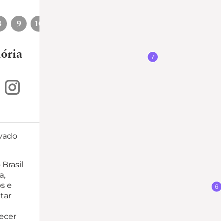
8
9
10
11
ória
rvado
Brasil
a,
os e
tar
recer